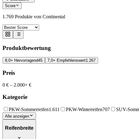
Score
1.769
Produkte von Continental
Produktbewertung
8,0+ Hervorragend
45
7,0+ Empfehlenswert
1.267
Preis
0 €
–
2.000+ €
Kategorie
PKW-Sommerreifen
1.611
PKW-Winterreifen
707
SUV-Somme
Alle anzeigen
Reifenbreite