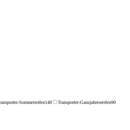
ransporter-Sommerreifen
140
Transporter-Ganzjahresreifen
90