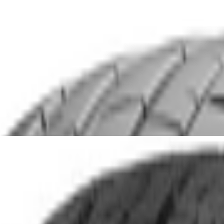
Y
6 109/107 T