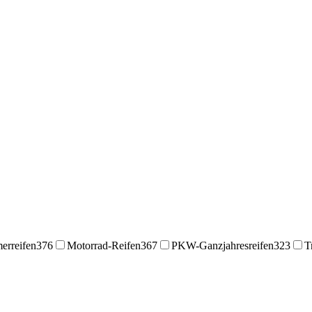
rreifen
376
Motorrad-Reifen
367
PKW-Ganzjahresreifen
323
T