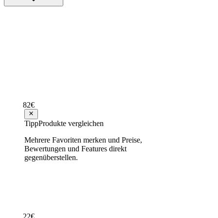
Testsieger
Continental ContiWinterContact TS 850 
Hervorragend
Testsieger Score
87
51
Varianten
82
€
ab
150
Tipp
Produkte vergleichen
Mehrere Favoriten merken und Preise,
Bewertungen und Features direkt
Testsieger
gegenüberstellen.
Continental ContiWinterContact TS 850 
Hervorragend
Testsieger Score
87
22
€