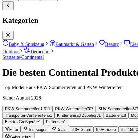
Kategorien
Baby & Spielzeug
Baumarkt & Garten
Beauty
Ele
Outdoor
Tierbedarf
Startseite
/
Continental
Die besten Continental Produkte
Top-Modelle aus PKW-Sommerreifen und PKW-Winterreifen
Stand:
August 2026
PKW-Sommerreifen
1.611
PKW-Winterreifen
707
SUV-Sommerreifen
37
Transporter-Winterreifen
51
Kinderfahrrad Zubehör
31
Batterien
18
Möb
Elektro-Großgeräte
1
Fritteusen
1
Filter
Testsieger
Deals
8,0+ Score
9,0+ Score
Bis 150 €
Gebraucht