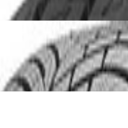
R15 91 T
 96 H