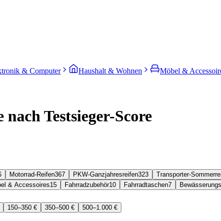
ktronik & Computer
Haushalt & Wohnen
Möbel & Accessoir
 nach Testsieger-Score
6
Motorrad-Reifen
367
PKW-Ganzjahresreifen
323
Transporter-Sommerre
el & Accessoires
15
Fahrradzubehör
10
Fahrradtaschen
7
Bewässerungs
150–350 €
350–500 €
500–1.000 €