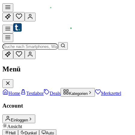
Menü
Home
Testlabor
Deals
Merkzettel
Kategorien
Account
Einloggen
Ansicht
Hell
Dunkel
Auto