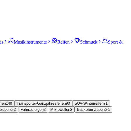
es
Musikinstrumente
Reifen
Schmuck
Sport &
ifen
140
Transporter-Ganzjahresreifen
90
SUV-Winterreifen
71
zubehör
2
Fahrradfelgen
2
Mikrowellen
2
Backofen-Zubehör
1