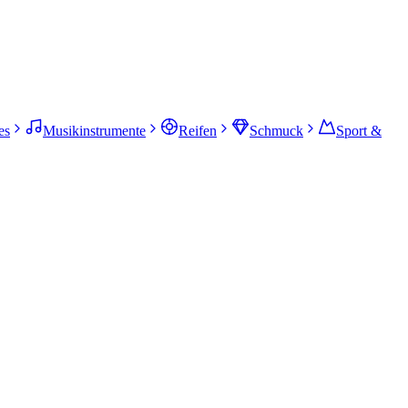
es
Musikinstrumente
Reifen
Schmuck
Sport &