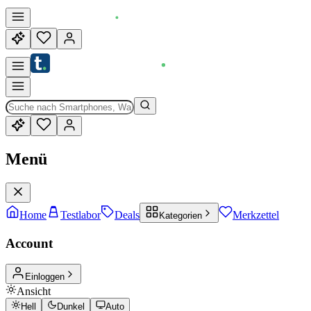
Menü
Home
Testlabor
Deals
Merkzettel
Kategorien
Account
Einloggen
Ansicht
Hell
Dunkel
Auto