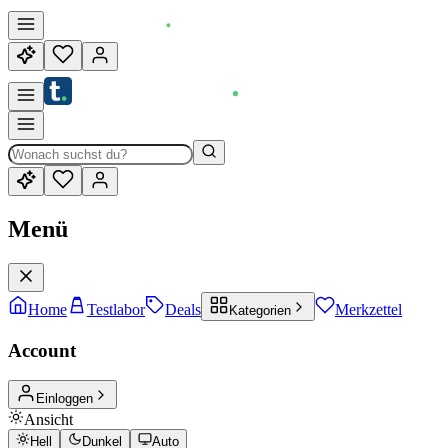
Menü
Home
Testlabor
Deals
Merkzettel
Kategorien
Account
Einloggen
Ansicht
Hell
Dunkel
Auto