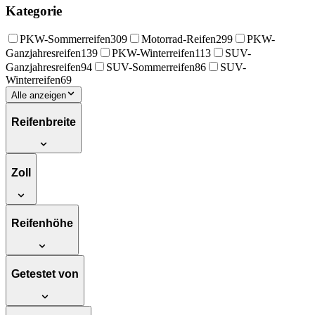
Kategorie
PKW-Sommerreifen
309
Motorrad-Reifen
299
PKW-
Ganzjahresreifen
139
PKW-Winterreifen
113
SUV-
Ganzjahresreifen
94
SUV-Sommerreifen
86
SUV-
Winterreifen
69
Alle anzeigen
Reifenbreite
Zoll
Reifenhöhe
Getestet von