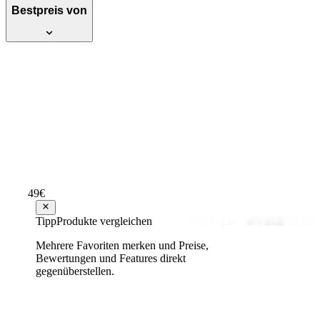
Bestpreis von
Maxxis Premitra All Season AP3
215/65R16 102 V
Empfehlenswert
Testsieger Score
79
49
€
ab
70
70,62 €
Tipp
Produkte vergleichen
Mehrere Favoriten merken und Preise,
Bewertungen und Features direkt
gegenüberstellen.
Maxxis Premitra All Season AP3
225/55R16 99 V