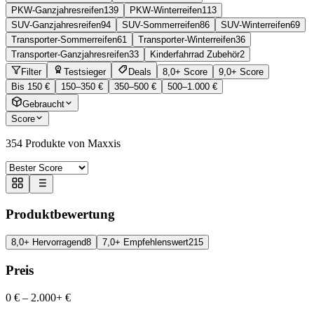
PKW-Ganzjahresreifen
139
PKW-Winterreifen
113
SUV-Ganzjahresreifen
94
SUV-Sommerreifen
86
SUV-Winterreifen
69
Transporter-Sommerreifen
61
Transporter-Winterreifen
36
Transporter-Ganzjahresreifen
33
Kinderfahrrad Zubehör
2
Filter
Testsieger
Deals
8,0+ Score
9,0+ Score
Bis 150 €
150–350 €
350–500 €
500–1.000 €
Gebraucht
Score
354
Produkte von Maxxis
Produktbewertung
8,0+ Hervorragend
8
7,0+ Empfehlenswert
215
Preis
0 €
–
2.000+ €