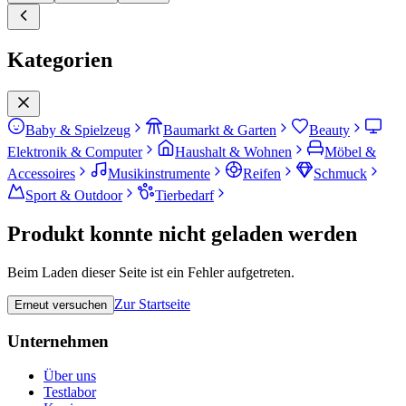
Kategorien
Baby & Spielzeug
Baumarkt & Garten
Beauty
Elektronik & Computer
Haushalt & Wohnen
Möbel &
Accessoires
Musikinstrumente
Reifen
Schmuck
Sport & Outdoor
Tierbedarf
Produkt konnte nicht geladen werden
Beim Laden dieser Seite ist ein Fehler aufgetreten.
Zur Startseite
Erneut versuchen
Unternehmen
Über uns
Testlabor