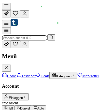
Menü
Home
Testlabor
Deals
Merkzettel
Kategorien
Account
Einloggen
Ansicht
Hell
Dunkel
Auto