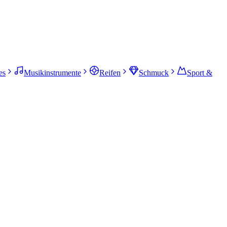
es
Musikinstrumente
Reifen
Schmuck
Sport &