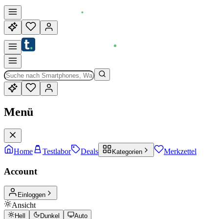
Menü
Home
Testlabor
Deals
Merkzettel
Kategorien
Account
Einloggen
Ansicht
Hell
Dunkel
Auto