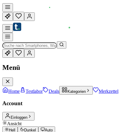
Menü
Home
Testlabor
Deals
Merkzettel
Kategorien
Account
Einloggen
Ansicht
Hell
Dunkel
Auto