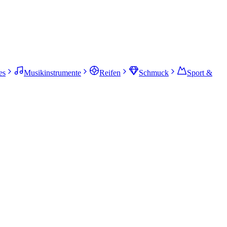
es
Musikinstrumente
Reifen
Schmuck
Sport &