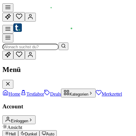
Menü
Home
Testlabor
Deals
Merkzettel
Kategorien
Account
Einloggen
Ansicht
Hell
Dunkel
Auto