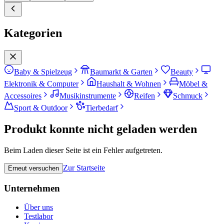
Kategorien
Baby & Spielzeug
Baumarkt & Garten
Beauty
Elektronik & Computer
Haushalt & Wohnen
Möbel &
Accessoires
Musikinstrumente
Reifen
Schmuck
Sport & Outdoor
Tierbedarf
Produkt konnte nicht geladen werden
Beim Laden dieser Seite ist ein Fehler aufgetreten.
Zur Startseite
Erneut versuchen
Unternehmen
Über uns
Testlabor