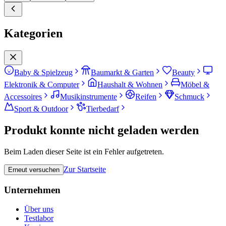
Kategorien
Baby & Spielzeug
Baumarkt & Garten
Beauty
Elektronik & Computer
Haushalt & Wohnen
Möbel &
Accessoires
Musikinstrumente
Reifen
Schmuck
Sport & Outdoor
Tierbedarf
Produkt konnte nicht geladen werden
Beim Laden dieser Seite ist ein Fehler aufgetreten.
Zur Startseite
Erneut versuchen
Unternehmen
Über uns
Testlabor