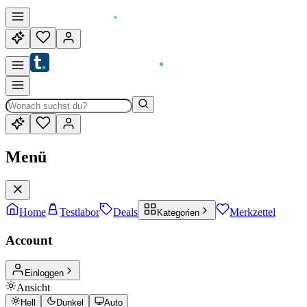
Menü
Home
Testlabor
Deals
Merkzettel
Kategorien
Account
Einloggen
Ansicht
Hell
Dunkel
Auto