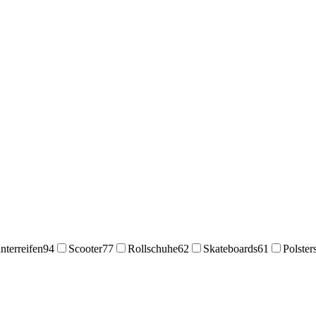
terreifen
94
Scooter
77
Rollschuhe
62
Skateboards
61
Polster