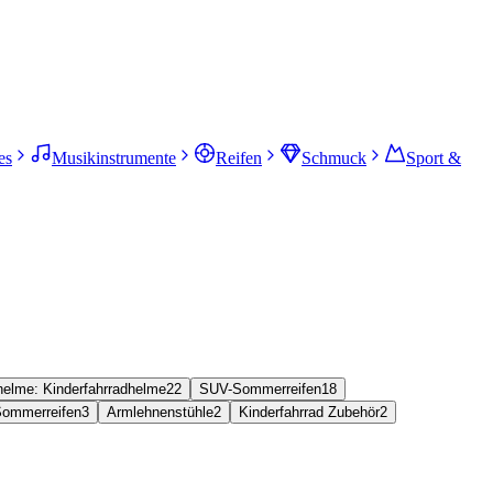
es
Musikinstrumente
Reifen
Schmuck
Sport &
helme: Kinderfahrradhelme
22
SUV-Sommerreifen
18
Sommerreifen
3
Armlehnenstühle
2
Kinderfahrrad Zubehör
2