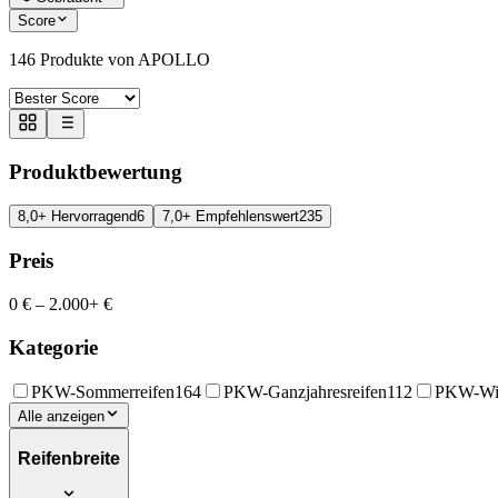
Score
146
Produkte von APOLLO
Produktbewertung
8,0+ Hervorragend
6
7,0+ Empfehlenswert
235
Preis
0 €
–
2.000+ €
Kategorie
PKW-Sommerreifen
164
PKW-Ganzjahresreifen
112
PKW-Win
Alle anzeigen
Reifenbreite