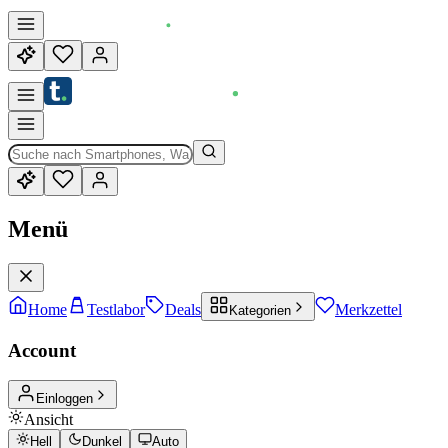
Menü
Home
Testlabor
Deals
Merkzettel
Kategorien
Account
Einloggen
Ansicht
Hell
Dunkel
Auto