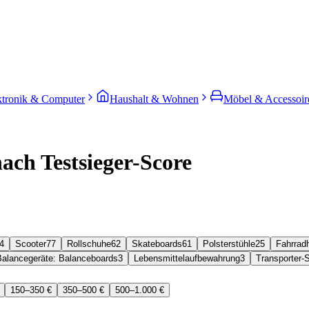
ktronik & Computer
Haushalt & Wohnen
Möbel & Accessoir
ch Testsieger-Score
4
Scooter
77
Rollschuhe
62
Skateboards
61
Polsterstühle
25
Fahrrad
Balancegeräte: Balanceboards
3
Lebensmittelaufbewahrung
3
Transporter-
150–350 €
350–500 €
500–1.000 €