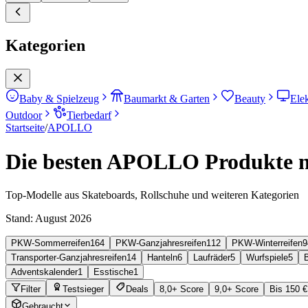
Kategorien
Baby & Spielzeug
Baumarkt & Garten
Beauty
Ele
Outdoor
Tierbedarf
Startseite
/
APOLLO
Die besten APOLLO Produkte na
Top-Modelle aus Skateboards, Rollschuhe und weiteren Kategorien
Stand:
August 2026
PKW-Sommerreifen
164
PKW-Ganzjahresreifen
112
PKW-Winterreifen
9
Transporter-Ganzjahresreifen
14
Hanteln
6
Laufräder
5
Wurfspiele
5
Adventskalender
1
Esstische
1
Filter
Testsieger
Deals
8,0+ Score
9,0+ Score
Bis 150 €
Gebraucht