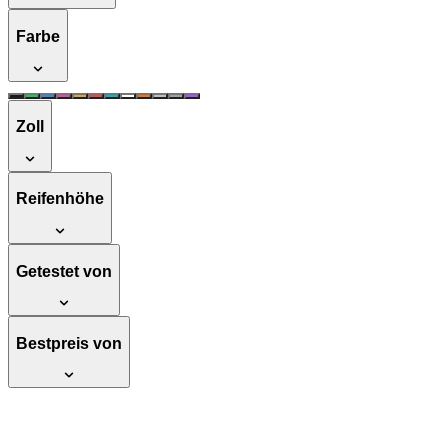
Farbe
Zoll
Reifenhöhe
Getestet von
Bestpreis von
Apollo 230mm Giant XXL Wheel City-Scoote