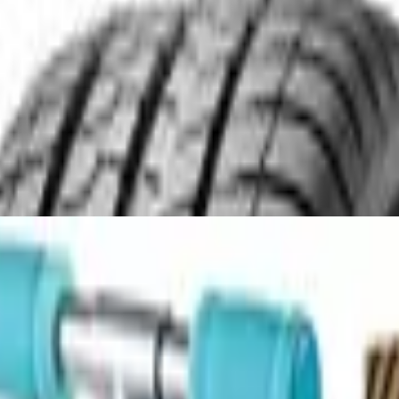
0 H
trädern | Roller Kinder 6 Jahre | City Scoo
 türkis