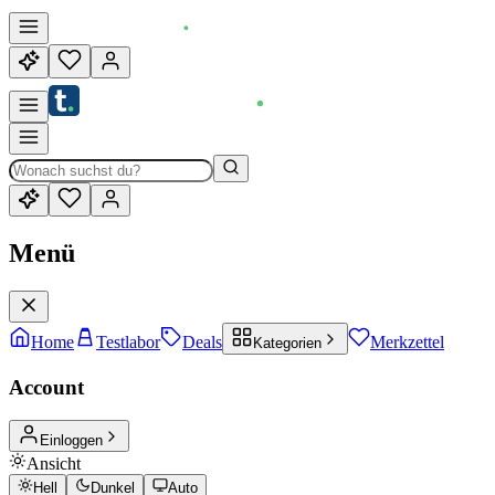
Menü
Home
Testlabor
Deals
Merkzettel
Kategorien
Account
Einloggen
Ansicht
Hell
Dunkel
Auto