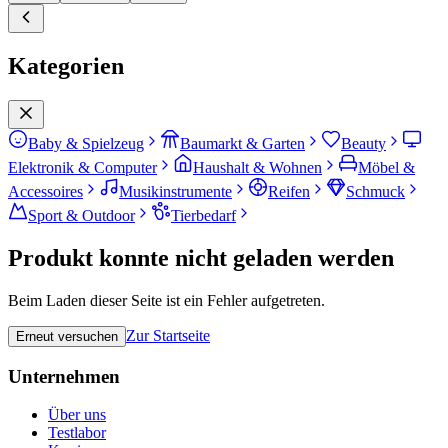
Kategorien
Baby & Spielzeug
Baumarkt & Garten
Beauty
Elektronik & Computer
Haushalt & Wohnen
Möbel &
Accessoires
Musikinstrumente
Reifen
Schmuck
Sport & Outdoor
Tierbedarf
Produkt konnte nicht geladen werden
Beim Laden dieser Seite ist ein Fehler aufgetreten.
Zur Startseite
Erneut versuchen
Unternehmen
Über uns
Testlabor