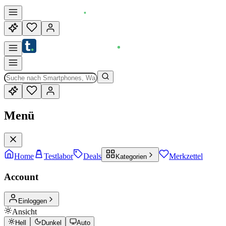
Menü
Home
Testlabor
Deals
Merkzettel
Kategorien
Account
Einloggen
Ansicht
Hell
Dunkel
Auto