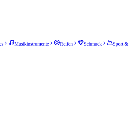
es
Musikinstrumente
Reifen
Schmuck
Sport &