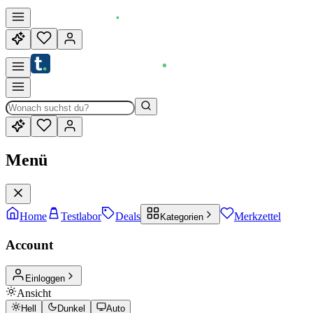
Menü
Home
Testlabor
Deals
Merkzettel
Kategorien
Account
Einloggen
Ansicht
Hell
Dunkel
Auto