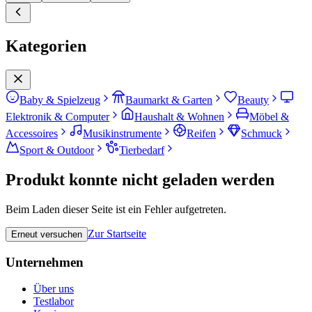
Kategorien
Baby & Spielzeug
Baumarkt & Garten
Beauty
Elektronik & Computer
Haushalt & Wohnen
Möbel &
Accessoires
Musikinstrumente
Reifen
Schmuck
Sport & Outdoor
Tierbedarf
Produkt konnte nicht geladen werden
Beim Laden dieser Seite ist ein Fehler aufgetreten.
Zur Startseite
Erneut versuchen
Unternehmen
Über uns
Testlabor