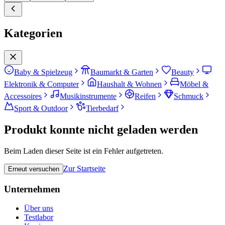
Kategorien
Baby & Spielzeug
Baumarkt & Garten
Beauty
Elektronik & Computer
Haushalt & Wohnen
Möbel &
Accessoires
Musikinstrumente
Reifen
Schmuck
Sport & Outdoor
Tierbedarf
Produkt konnte nicht geladen werden
Beim Laden dieser Seite ist ein Fehler aufgetreten.
Zur Startseite
Erneut versuchen
Unternehmen
Über uns
Testlabor