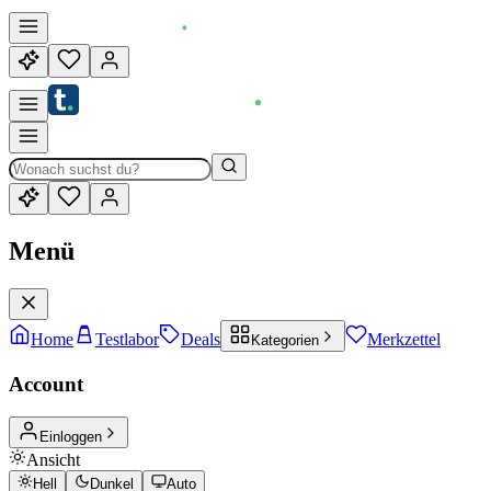
Menü
Home
Testlabor
Deals
Merkzettel
Kategorien
Account
Einloggen
Ansicht
Hell
Dunkel
Auto