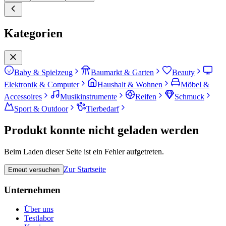
Kategorien
Baby & Spielzeug
Baumarkt & Garten
Beauty
Elektronik & Computer
Haushalt & Wohnen
Möbel &
Accessoires
Musikinstrumente
Reifen
Schmuck
Sport & Outdoor
Tierbedarf
Produkt konnte nicht geladen werden
Beim Laden dieser Seite ist ein Fehler aufgetreten.
Zur Startseite
Erneut versuchen
Unternehmen
Über uns
Testlabor