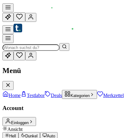
Menü
Home
Testlabor
Deals
Merkzettel
Kategorien
Account
Einloggen
Ansicht
Hell
Dunkel
Auto