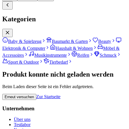
Kategorien
Baby & Spielzeug
Baumarkt & Garten
Beauty
Elektronik & Computer
Haushalt & Wohnen
Möbel &
Accessoires
Musikinstrumente
Reifen
Schmuck
Sport & Outdoor
Tierbedarf
Produkt konnte nicht geladen werden
Beim Laden dieser Seite ist ein Fehler aufgetreten.
Zur Startseite
Erneut versuchen
Unternehmen
Über uns
Testlabor