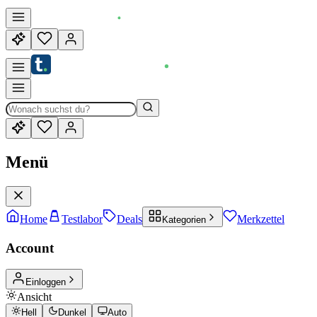
Menü
Home
Testlabor
Deals
Merkzettel
Kategorien
Account
Einloggen
Ansicht
Hell
Dunkel
Auto