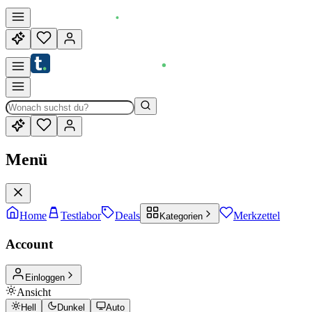
Menü
Home
Testlabor
Deals
Merkzettel
Kategorien
Account
Einloggen
Ansicht
Hell
Dunkel
Auto