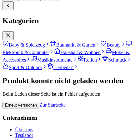
Kategorien
Baby & Spielzeug
Baumarkt & Garten
Beauty
Elektronik & Computer
Haushalt & Wohnen
Möbel &
Accessoires
Musikinstrumente
Reifen
Schmuck
Sport & Outdoor
Tierbedarf
Produkt konnte nicht geladen werden
Beim Laden dieser Seite ist ein Fehler aufgetreten.
Zur Startseite
Erneut versuchen
Unternehmen
Über uns
Testlabor