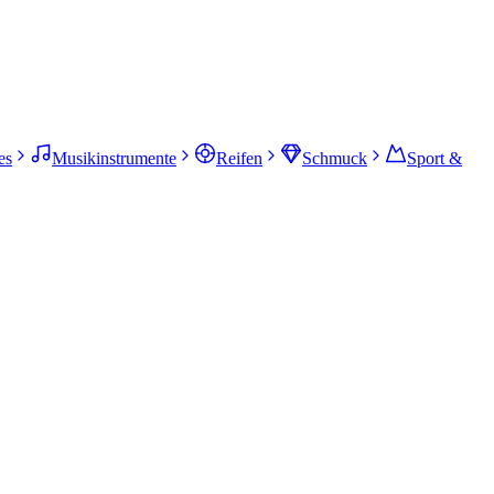
es
Musikinstrumente
Reifen
Schmuck
Sport &