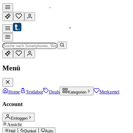
Menü
Home
Testlabor
Deals
Merkzettel
Kategorien
Account
Einloggen
Ansicht
Hell
Dunkel
Auto