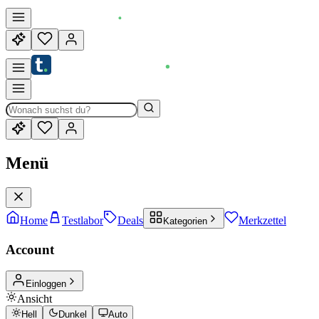
Menü
Home
Testlabor
Deals
Merkzettel
Kategorien
Account
Einloggen
Ansicht
Hell
Dunkel
Auto