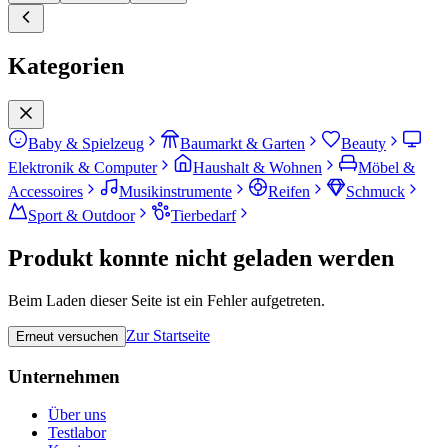
Kategorien
Baby & Spielzeug
Baumarkt & Garten
Beauty
Elektronik & Computer
Haushalt & Wohnen
Möbel &
Accessoires
Musikinstrumente
Reifen
Schmuck
Sport & Outdoor
Tierbedarf
Produkt konnte nicht geladen werden
Beim Laden dieser Seite ist ein Fehler aufgetreten.
Zur Startseite
Erneut versuchen
Unternehmen
Über uns
Testlabor