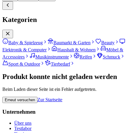
Kategorien
Baby & Spielzeug
Baumarkt & Garten
Beauty
Elektronik & Computer
Haushalt & Wohnen
Möbel &
Accessoires
Musikinstrumente
Reifen
Schmuck
Sport & Outdoor
Tierbedarf
Produkt konnte nicht geladen werden
Beim Laden dieser Seite ist ein Fehler aufgetreten.
Zur Startseite
Erneut versuchen
Unternehmen
Über uns
Testlabor