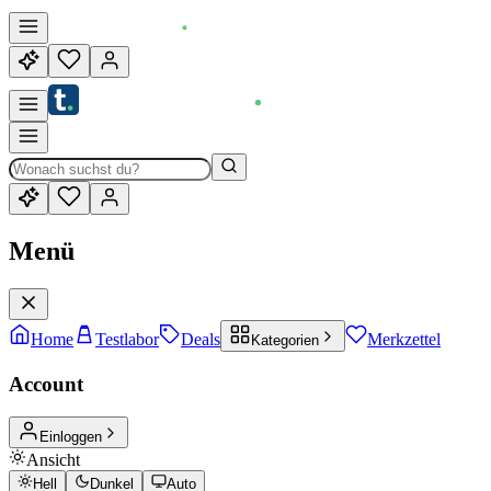
Menü
Home
Testlabor
Deals
Merkzettel
Kategorien
Account
Einloggen
Ansicht
Hell
Dunkel
Auto