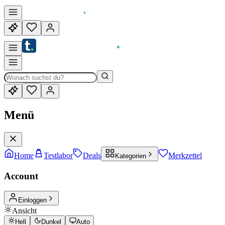
Menü
Home
Testlabor
Deals
Merkzettel
Kategorien
Account
Einloggen
Ansicht
Hell
Dunkel
Auto