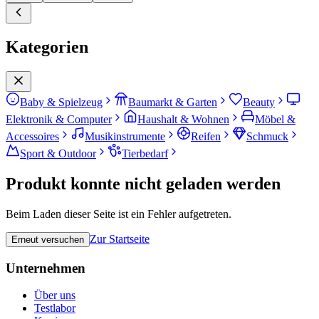
Kategorien
Baby & Spielzeug
Baumarkt & Garten
Beauty
Elektronik & Computer
Haushalt & Wohnen
Möbel &
Accessoires
Musikinstrumente
Reifen
Schmuck
Sport & Outdoor
Tierbedarf
Produkt konnte nicht geladen werden
Beim Laden dieser Seite ist ein Fehler aufgetreten.
Zur Startseite
Erneut versuchen
Unternehmen
Über uns
Testlabor