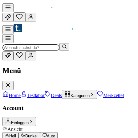
Menü
Home
Testlabor
Deals
Merkzettel
Kategorien
Account
Einloggen
Ansicht
Hell
Dunkel
Auto