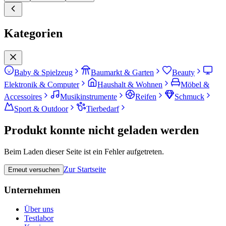
Kategorien
Baby & Spielzeug
Baumarkt & Garten
Beauty
Elektronik & Computer
Haushalt & Wohnen
Möbel &
Accessoires
Musikinstrumente
Reifen
Schmuck
Sport & Outdoor
Tierbedarf
Produkt konnte nicht geladen werden
Beim Laden dieser Seite ist ein Fehler aufgetreten.
Zur Startseite
Erneut versuchen
Unternehmen
Über uns
Testlabor