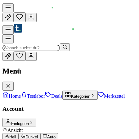
Menü
Home
Testlabor
Deals
Merkzettel
Kategorien
Account
Einloggen
Ansicht
Hell
Dunkel
Auto