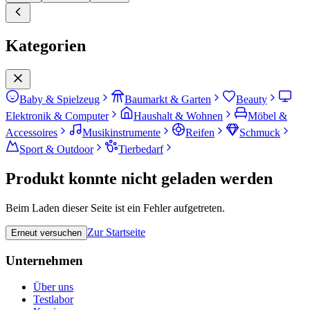
Kategorien
Baby & Spielzeug
Baumarkt & Garten
Beauty
Elektronik & Computer
Haushalt & Wohnen
Möbel &
Accessoires
Musikinstrumente
Reifen
Schmuck
Sport & Outdoor
Tierbedarf
Produkt konnte nicht geladen werden
Beim Laden dieser Seite ist ein Fehler aufgetreten.
Zur Startseite
Erneut versuchen
Unternehmen
Über uns
Testlabor