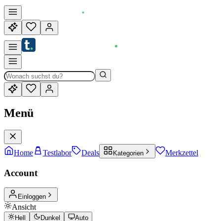
Menü
Home
Testlabor
Deals
Merkzettel
Kategorien
Account
Einloggen
Ansicht
Hell
Dunkel
Auto