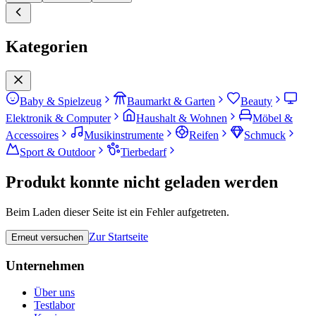
Kategorien
Baby & Spielzeug
Baumarkt & Garten
Beauty
Elektronik & Computer
Haushalt & Wohnen
Möbel &
Accessoires
Musikinstrumente
Reifen
Schmuck
Sport & Outdoor
Tierbedarf
Produkt konnte nicht geladen werden
Beim Laden dieser Seite ist ein Fehler aufgetreten.
Zur Startseite
Erneut versuchen
Unternehmen
Über uns
Testlabor