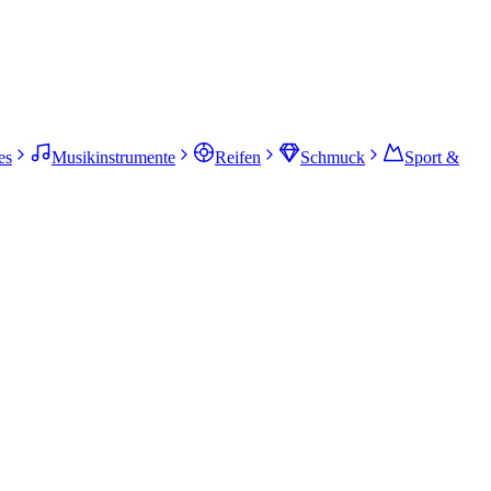
es
Musikinstrumente
Reifen
Schmuck
Sport &