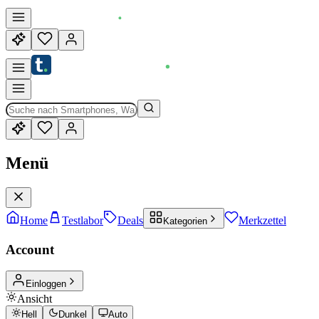
Menü
Home
Testlabor
Deals
Merkzettel
Kategorien
Account
Einloggen
Ansicht
Hell
Dunkel
Auto