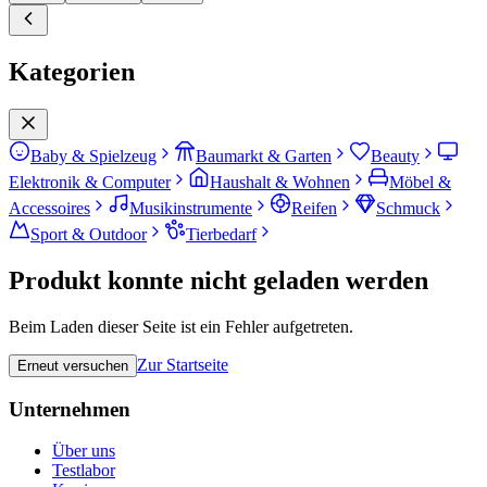
Kategorien
Baby & Spielzeug
Baumarkt & Garten
Beauty
Elektronik & Computer
Haushalt & Wohnen
Möbel &
Accessoires
Musikinstrumente
Reifen
Schmuck
Sport & Outdoor
Tierbedarf
Produkt konnte nicht geladen werden
Beim Laden dieser Seite ist ein Fehler aufgetreten.
Zur Startseite
Erneut versuchen
Unternehmen
Über uns
Testlabor