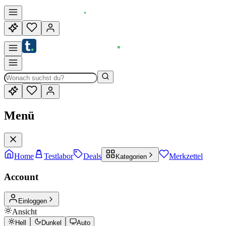
Menü
Home
Testlabor
Deals
Merkzettel
Kategorien
Account
Einloggen
Ansicht
Hell
Dunkel
Auto