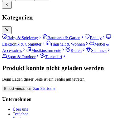
Kategorien
Baby & Spielzeug
Baumarkt & Garten
Beauty
Elektronik & Computer
Haushalt & Wohnen
Möbel &
Accessoires
Musikinstrumente
Reifen
Schmuck
Sport & Outdoor
Tierbedarf
Produkt konnte nicht geladen werden
Beim Laden dieser Seite ist ein Fehler aufgetreten.
Zur Startseite
Erneut versuchen
Unternehmen
Über uns
Testlabor