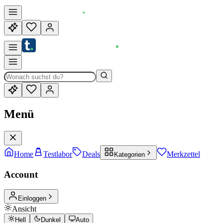
Menü
Home
Testlabor
Deals
Merkzettel
Kategorien
Account
Einloggen
Ansicht
Hell
Dunkel
Auto