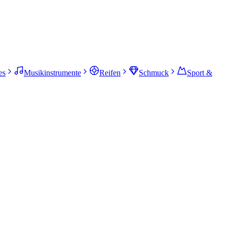
es
Musikinstrumente
Reifen
Schmuck
Sport &