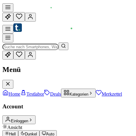
Menü
Home
Testlabor
Deals
Merkzettel
Kategorien
Account
Einloggen
Ansicht
Hell
Dunkel
Auto