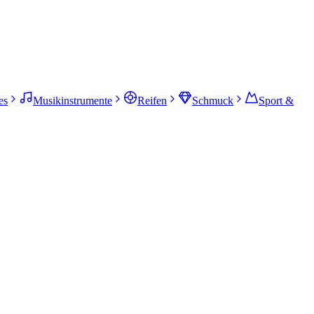
es
Musikinstrumente
Reifen
Schmuck
Sport &