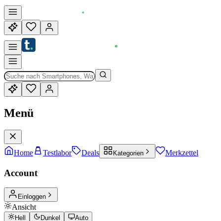
Menü
Home
Testlabor
Deals
Merkzettel
Kategorien
Account
Einloggen
Ansicht
Hell
Dunkel
Auto