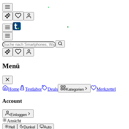
Menü
Home
Testlabor
Deals
Merkzettel
Kategorien
Account
Einloggen
Ansicht
Hell
Dunkel
Auto