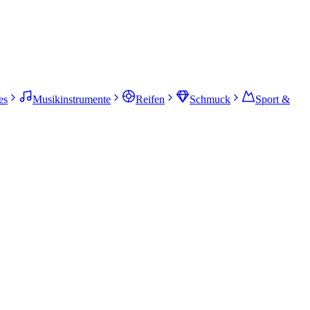
es
Musikinstrumente
Reifen
Schmuck
Sport &