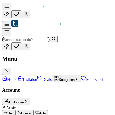
Menü
Home
Testlabor
Deals
Merkzettel
Kategorien
Account
Einloggen
Ansicht
Hell
Dunkel
Auto