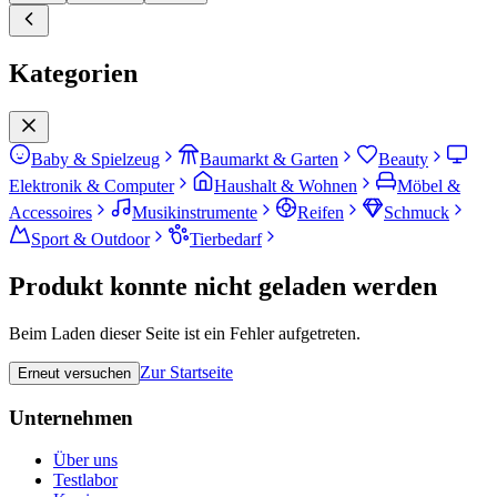
Kategorien
Baby & Spielzeug
Baumarkt & Garten
Beauty
Elektronik & Computer
Haushalt & Wohnen
Möbel &
Accessoires
Musikinstrumente
Reifen
Schmuck
Sport & Outdoor
Tierbedarf
Produkt konnte nicht geladen werden
Beim Laden dieser Seite ist ein Fehler aufgetreten.
Zur Startseite
Erneut versuchen
Unternehmen
Über uns
Testlabor