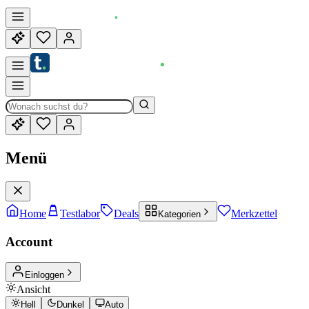
Menü
Home
Testlabor
Deals
Merkzettel
Kategorien
Account
Einloggen
Ansicht
Hell
Dunkel
Auto