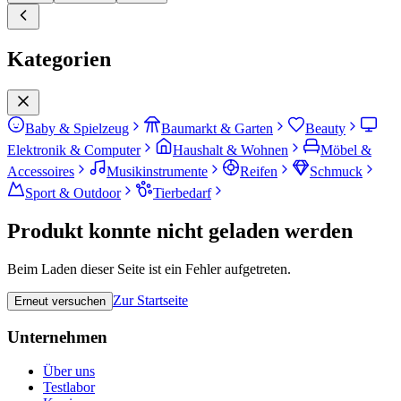
Kategorien
Baby & Spielzeug
Baumarkt & Garten
Beauty
Elektronik & Computer
Haushalt & Wohnen
Möbel &
Accessoires
Musikinstrumente
Reifen
Schmuck
Sport & Outdoor
Tierbedarf
Produkt konnte nicht geladen werden
Beim Laden dieser Seite ist ein Fehler aufgetreten.
Zur Startseite
Erneut versuchen
Unternehmen
Über uns
Testlabor