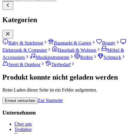
Kategorien
Baby & Spielzeug
Baumarkt & Garten
Beauty
Elektronik & Computer
Haushalt & Wohnen
Möbel &
Accessoires
Musikinstrumente
Reifen
Schmuck
Sport & Outdoor
Tierbedarf
Produkt konnte nicht geladen werden
Beim Laden dieser Seite ist ein Fehler aufgetreten.
Zur Startseite
Erneut versuchen
Unternehmen
Über uns
Testlabor