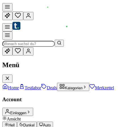
Menü
Home
Testlabor
Deals
Merkzettel
Kategorien
Account
Einloggen
Ansicht
Hell
Dunkel
Auto