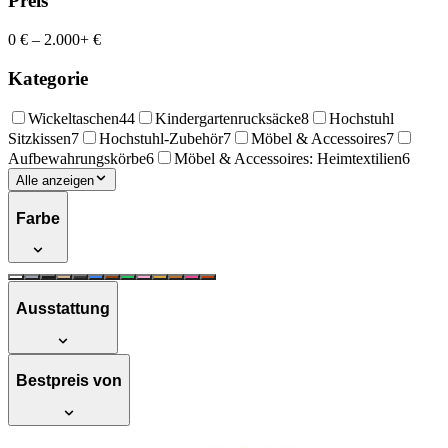
Preis
0 €
–
2.000+ €
Kategorie
Wickeltaschen
44
Kindergartenrucksäcke
8
Hochstuhl
Sitzkissen
7
Hochstuhl-Zubehör
7
Möbel & Accessoires
7
Aufbewahrungskörbe
6
Möbel & Accessoires: Heimtextilien
6
Alle anzeigen
Farbe
Ausstattung
Bestpreis von