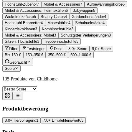
Hochstuhl-Zubehör
7
Möbel & Accessoires
7
Aufbewahrungskörbe
6
Möbel & Accessoires: Heimtextilien
6
Babywippen
5
Wickelrucksäcke
5
Beauty Cases
4
Garderobenständer
4
Hochstuhl Essbretter
4
Moseskörbe
4
Schulrucksäcke
4
Kinderdekokissen
3
Kombihochstühle
3
Möbel & Accessoires: Möbel
3
Schutzgitter Verlängerungen
3
Sitzen: Hochstühle
3
Treppenhochstühle
3
Filter
Testsieger
Deals
8,0+ Score
9,0+ Score
Bis 150 €
150–350 €
350–500 €
500–1.000 €
Gebraucht
Score
135
Produkte von Childhome
Produktbewertung
8,0+ Hervorragend
1
7,0+ Empfehlenswert
63