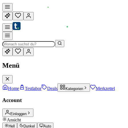
Menü
Home
Testlabor
Deals
Merkzettel
Kategorien
Account
Einloggen
Ansicht
Hell
Dunkel
Auto