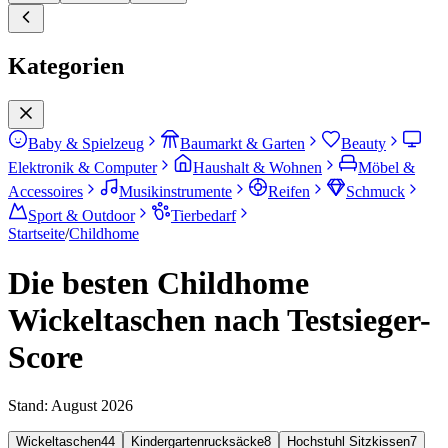
Kategorien
Baby & Spielzeug
Baumarkt & Garten
Beauty
Elektronik & Computer
Haushalt & Wohnen
Möbel &
Accessoires
Musikinstrumente
Reifen
Schmuck
Sport & Outdoor
Tierbedarf
Startseite
/
Childhome
Die besten Childhome
Wickeltaschen nach Testsieger-
Score
Stand:
August 2026
Wickeltaschen
44
Kindergartenrucksäcke
8
Hochstuhl Sitzkissen
7