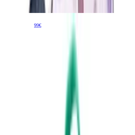
Jack Wolfskin Kinderrucksack Buttercup opal
Jack Wolfskin Kinderrucksack Buttercup opal
99
€
24
% Rabatt
ab
12
16,99 €
Preise vergleichen
Jack Wolfskin Buttercup
Vorteile
Ergonomisches Tragesystem mit gepolsterten
Schultergurten für hohen Tragekomfort.
Robustes und langlebiges Material hält den Anforderungen
im Kindergartenalltag stand.
Übersichtliche Aufteilung mit Hauptfach und praktischen
Seitentaschen für Trinkflaschen.
Reflektierende Elemente sorgen für bessere Sichtbarkeit bei
schlechten Lichtverhältnissen.
Nachteile