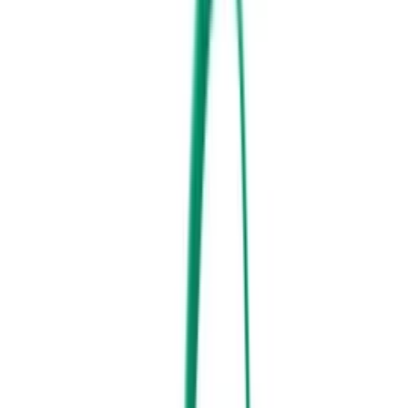
Das Fassungsvermögen von 4,5 Litern ist für größere
Ausflüge oder Schulsachen zu begrenzt.
Kein integrierter Regenschutz bei starkem Niederschlag
vorhanden.
Fazit:
Ein idealer, robuster und kindgerechter Rucksack für den
täglichen Gebrauch im Kindergarten.
Worauf beim Kauf achten?
Die richtige Größe und das passende Volumen
Ein zu großer Rucksack behindert dein Kind beim Laufen und
verleitet dazu, zu viel unnötiges Gewicht einzupacken. Für Kinder
ab zwei Jahren reicht meist ein Volumen von 5 bis 8 Litern aus, da
hier lediglich eine Brotdose und ein Kuscheltier Platz finden
müssen. Ältere Kinder, die vielleicht schon Ausflüge machen oder
Wechselkleidung benötigen, sind mit Modellen zwischen 10 und 13
Litern besser beraten.
Tipp