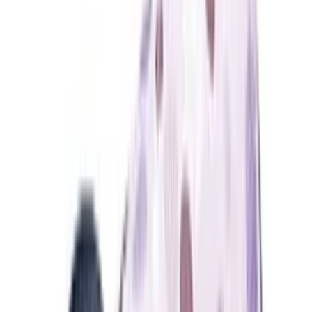
Inhalt
Die besten Kindergartenrucksäcke im Überblick
Worauf beim Kauf achten?
Die richtige Größe und das passende Volumen
Ergonomie und Tragekomfort
Sicherheit durch Brustgurte und Reflektoren
Material und Widerstandsfähigkeit
Für wen eignet sich was?
Häufige Fragen
Beliebte Kindergartenrucksäcke
Inhaltsverzeichnis
Die besten Kindergartenrucksäcke im
Überblick
Der erste eigene Rucksack ist für viele Kinder ein Meilenstein auf
dem Weg in die Selbstständigkeit. Er muss nicht nur optisch
gefallen, sondern vor allem gut sitzen und den harten Alltag
zwischen Sandkasten und Garderobe problemlos überstehen.