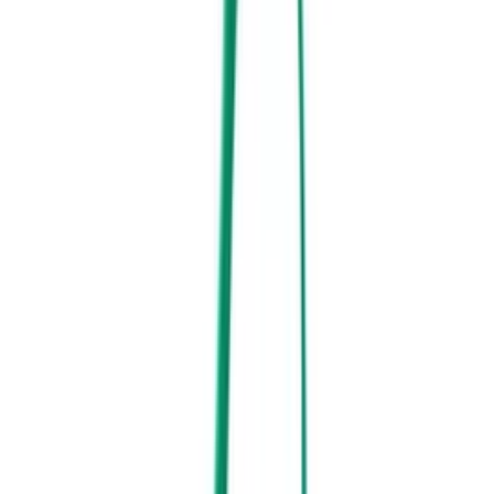
Als Faustregel gilt: Der Rucksack sollte im vollgepackten Zustand
maximal 10 bis 15 Prozent des Körpergewichts deines Kindes
wiegen, um die Wirbelsäule nicht unnötig zu belasten.
Ergonomie und Tragekomfort
Damit der Rucksack nicht drückt, sind weich gepolsterte und
verstellbare Schultergurte unverzichtbar. Sie sollten schmal genug
sein, um nicht von den kleinen Schultern zu rutschen, aber breit
genug, um das Gewicht gut zu verteilen. Ein gepolsterter Rücken
sorgt dafür, dass die Kanten der Brotdose nicht unangenehm
durchdrücken.
Sicherheit durch Brustgurte und Reflektoren
Besonders bei aktiven Kindern, die gerne rennen oder klettern,
verhindert ein Brustgurt das Verrutschen der Träger. Zudem solltest
du auf integrierte Reflektoren oder leuchtende Farben achten. Diese
erhöhen die Sichtbarkeit im Straßenverkehr erheblich, falls ihr
morgens in der Dämmerung unterwegs seid.
Hinweis