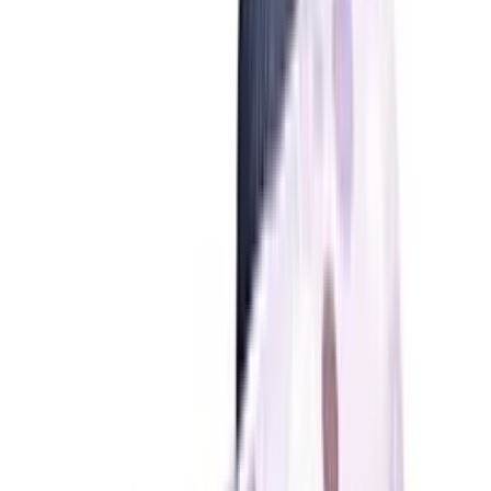
Kindergartenrucksäcke im Vergleich:
Den perfekten Begleiter finden
Welche Größe braucht dein Kind? Wir erklären alles zu Ergonomie,
Material und Volumen für den idealen Kindergartenrucksack.
Zuletzt aktualisiert:
01.04.2026
Inhalt
Die besten Kindergartenrucksäcke im Überblick
Worauf beim Kauf achten?
Die richtige Größe und das passende Volumen
Ergonomie und Tragekomfort
Sicherheit durch Brustgurte und Reflektoren
Material und Widerstandsfähigkeit
Für wen eignet sich was?
Häufige Fragen
Beliebte Kindergartenrucksäcke
Inhaltsverzeichnis