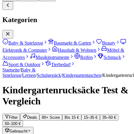
Kategorien
Baby & Spielzeug
Baumarkt & Garten
Beauty
Elektronik & Computer
Haushalt & Wohnen
Möbel &
Accessoires
Musikinstrumente
Reifen
Schmuck
Sport & Outdoor
Tierbedarf
Startseite
/
Baby &
Spielzeug
/
Lernen
/
Schulgepäck
/
Kindergartentaschen
/
Kindergartenruc
Kindergartenrucksäcke
Test &
Vergleich
Filter
Deals
80+ Score
Bis 15 €
15–35 €
35–50 €
50–100 €
Gebraucht