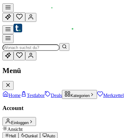
Menü
Home
Testlabor
Deals
Merkzettel
Kategorien
Account
Einloggen
Ansicht
Hell
Dunkel
Auto