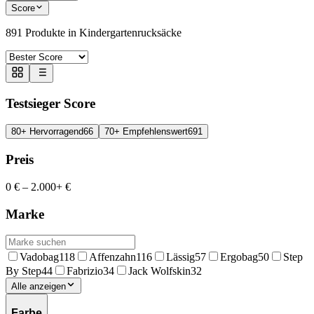
Score
891
Produkte in
Kindergartenrucksäcke
Testsieger Score
80+ Hervorragend
66
70+ Empfehlenswert
691
Preis
0 €
–
2.000+ €
Marke
Vadobag
118
Affenzahn
116
Lässig
57
Ergobag
50
Step
By Step
44
Fabrizio
34
Jack Wolfskin
32
Alle anzeigen
Farbe