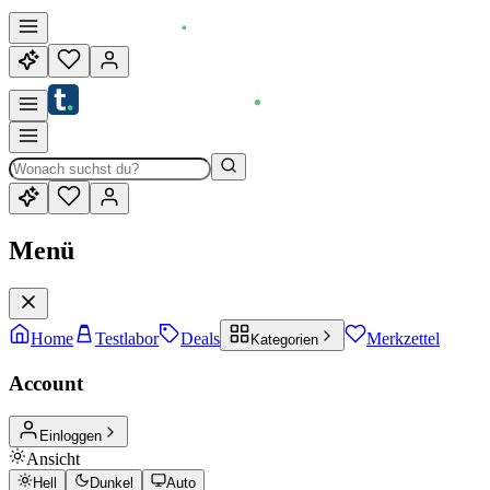
Menü
Home
Testlabor
Deals
Merkzettel
Kategorien
Account
Einloggen
Ansicht
Hell
Dunkel
Auto