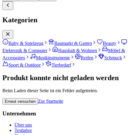
Kategorien
Baby & Spielzeug
Baumarkt & Garten
Beauty
Elektronik & Computer
Haushalt & Wohnen
Möbel &
Accessoires
Musikinstrumente
Reifen
Schmuck
Sport & Outdoor
Tierbedarf
Produkt konnte nicht geladen werden
Beim Laden dieser Seite ist ein Fehler aufgetreten.
Zur Startseite
Erneut versuchen
Unternehmen
Über uns
Testlabor