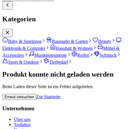
Kategorien
Baby & Spielzeug
Baumarkt & Garten
Beauty
Elektronik & Computer
Haushalt & Wohnen
Möbel &
Accessoires
Musikinstrumente
Reifen
Schmuck
Sport & Outdoor
Tierbedarf
Produkt konnte nicht geladen werden
Beim Laden dieser Seite ist ein Fehler aufgetreten.
Zur Startseite
Erneut versuchen
Unternehmen
Über uns
Testlabor