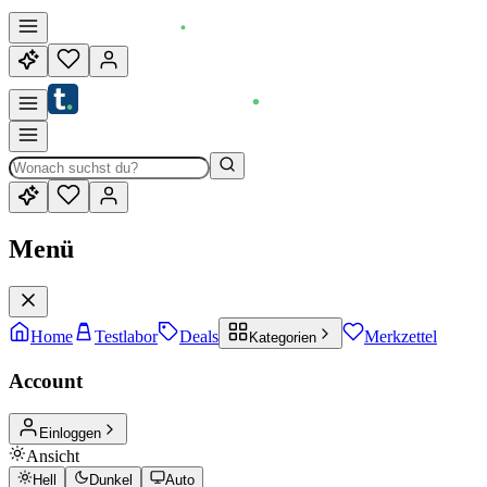
Menü
Home
Testlabor
Deals
Merkzettel
Kategorien
Account
Einloggen
Ansicht
Hell
Dunkel
Auto