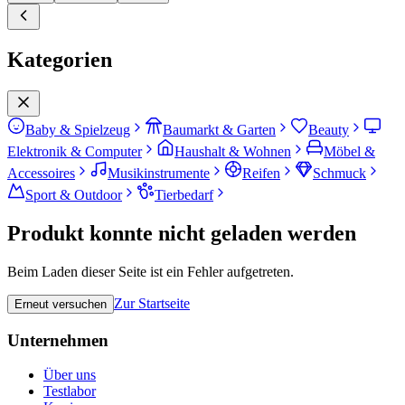
Kategorien
Baby & Spielzeug
Baumarkt & Garten
Beauty
Elektronik & Computer
Haushalt & Wohnen
Möbel &
Accessoires
Musikinstrumente
Reifen
Schmuck
Sport & Outdoor
Tierbedarf
Produkt konnte nicht geladen werden
Beim Laden dieser Seite ist ein Fehler aufgetreten.
Zur Startseite
Erneut versuchen
Unternehmen
Über uns
Testlabor