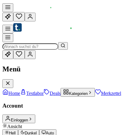
Menü
Home
Testlabor
Deals
Merkzettel
Kategorien
Account
Einloggen
Ansicht
Hell
Dunkel
Auto