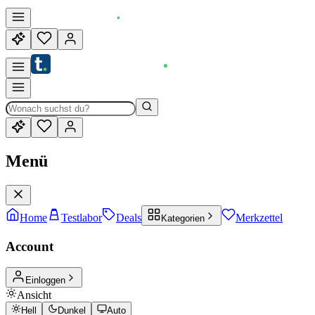
Menü
Home
Testlabor
Deals
Merkzettel
Kategorien
Account
Einloggen
Ansicht
Hell
Dunkel
Auto