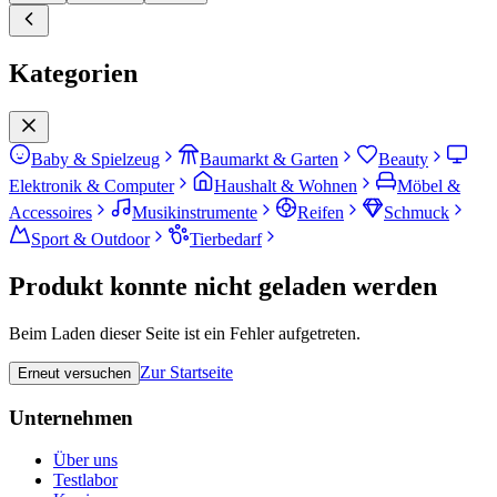
Kategorien
Baby & Spielzeug
Baumarkt & Garten
Beauty
Elektronik & Computer
Haushalt & Wohnen
Möbel &
Accessoires
Musikinstrumente
Reifen
Schmuck
Sport & Outdoor
Tierbedarf
Produkt konnte nicht geladen werden
Beim Laden dieser Seite ist ein Fehler aufgetreten.
Zur Startseite
Erneut versuchen
Unternehmen
Über uns
Testlabor