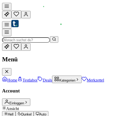
Menü
Home
Testlabor
Deals
Merkzettel
Kategorien
Account
Einloggen
Ansicht
Hell
Dunkel
Auto