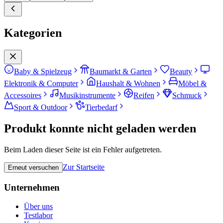
Kategorien
Baby & Spielzeug
Baumarkt & Garten
Beauty
Elektronik & Computer
Haushalt & Wohnen
Möbel &
Accessoires
Musikinstrumente
Reifen
Schmuck
Sport & Outdoor
Tierbedarf
Produkt konnte nicht geladen werden
Beim Laden dieser Seite ist ein Fehler aufgetreten.
Zur Startseite
Erneut versuchen
Unternehmen
Über uns
Testlabor