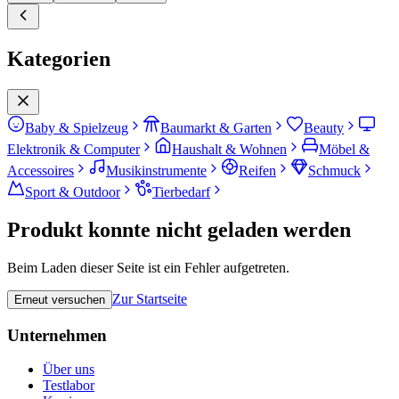
Kategorien
Baby & Spielzeug
Baumarkt & Garten
Beauty
Elektronik & Computer
Haushalt & Wohnen
Möbel &
Accessoires
Musikinstrumente
Reifen
Schmuck
Sport & Outdoor
Tierbedarf
Produkt konnte nicht geladen werden
Beim Laden dieser Seite ist ein Fehler aufgetreten.
Zur Startseite
Erneut versuchen
Unternehmen
Über uns
Testlabor