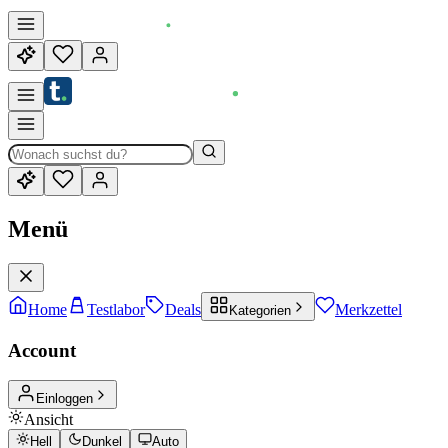
Menü
Home
Testlabor
Deals
Merkzettel
Kategorien
Account
Einloggen
Ansicht
Hell
Dunkel
Auto