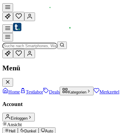
Menü
Home
Testlabor
Deals
Merkzettel
Kategorien
Account
Einloggen
Ansicht
Hell
Dunkel
Auto