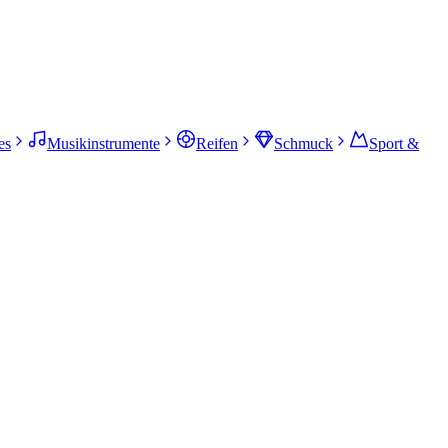
es
Musikinstrumente
Reifen
Schmuck
Sport &