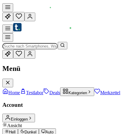
Menü
Home
Testlabor
Deals
Merkzettel
Kategorien
Account
Einloggen
Ansicht
Hell
Dunkel
Auto