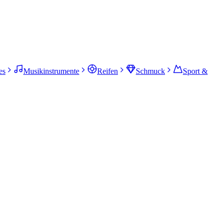
es
Musikinstrumente
Reifen
Schmuck
Sport &