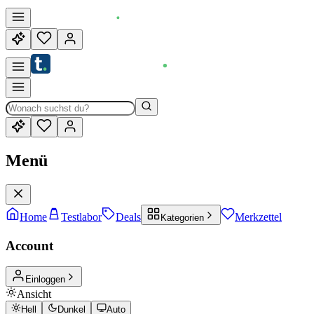
Menü
Home
Testlabor
Deals
Merkzettel
Kategorien
Account
Einloggen
Ansicht
Hell
Dunkel
Auto