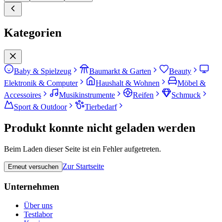
Kategorien
Baby & Spielzeug
Baumarkt & Garten
Beauty
Elektronik & Computer
Haushalt & Wohnen
Möbel &
Accessoires
Musikinstrumente
Reifen
Schmuck
Sport & Outdoor
Tierbedarf
Produkt konnte nicht geladen werden
Beim Laden dieser Seite ist ein Fehler aufgetreten.
Zur Startseite
Erneut versuchen
Unternehmen
Über uns
Testlabor