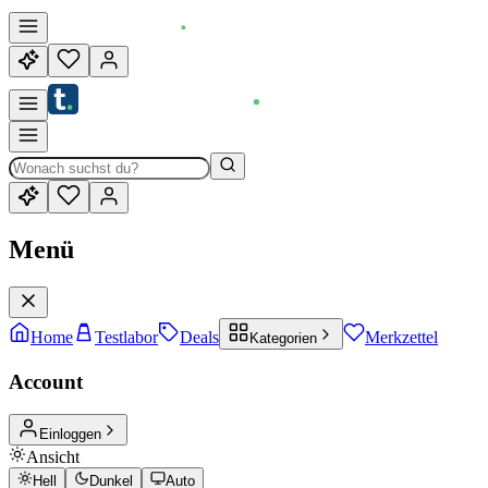
Menü
Home
Testlabor
Deals
Merkzettel
Kategorien
Account
Einloggen
Ansicht
Hell
Dunkel
Auto