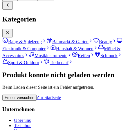
Kategorien
Baby & Spielzeug
Baumarkt & Garten
Beauty
Elektronik & Computer
Haushalt & Wohnen
Möbel &
Accessoires
Musikinstrumente
Reifen
Schmuck
Sport & Outdoor
Tierbedarf
Produkt konnte nicht geladen werden
Beim Laden dieser Seite ist ein Fehler aufgetreten.
Zur Startseite
Erneut versuchen
Unternehmen
Über uns
Testlabor