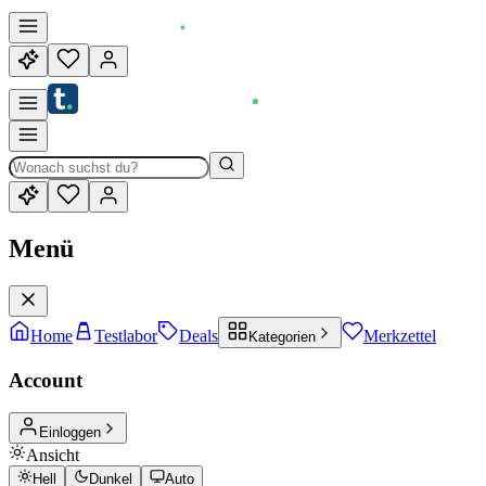
Menü
Home
Testlabor
Deals
Merkzettel
Kategorien
Account
Einloggen
Ansicht
Hell
Dunkel
Auto