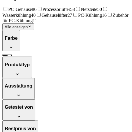
PC-Gehäuse
86
Prozessorlüfter
58
Netzteile
50
Wasserkühlung
40
Gehäuselüfter
27
PC-Kühlung
16
Zubehör
für PC-Kühlung
11
Alle anzeigen
Farbe
Produkttyp
Ausstattung
Getestet von
Bestpreis von