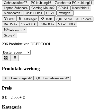
Gehäuselüfter
27
PC-Kühlung
16
Zubehör für PC-Kühlung
11
Laptop-Zubehör
4
Gaming-Mäuse
2
CPUs
1
Kochfelder
1
Mainboards
1
USB-Hubs
1
USV
1
Zwingen
1
Filter
Testsieger
Deals
8,0+ Score
9,0+ Score
Bis 150 €
150–350 €
350–500 €
500–1.000 €
Gebraucht
Score
296
Produkte von DEEPCOOL
Produktbewertung
8,0+ Hervorragend
2
7,0+ Empfehlenswert
42
Preis
0 €
–
2.000+ €
Kategorie