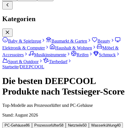
Kategorien
Baby & Spielzeug
Baumarkt & Garten
Beauty
Elektronik & Computer
Haushalt & Wohnen
Möbel &
Accessoires
Musikinstrumente
Reifen
Schmuck
Sport & Outdoor
Tierbedarf
Startseite
/
DEEPCOOL
Die besten DEEPCOOL
Produkte nach Testsieger-Score
Top-Modelle aus Prozessorlüfter und PC-Gehäuse
Stand:
August 2026
PC-Gehäuse
86
Prozessorlüfter
58
Netzteile
50
Wasserkühlung
40