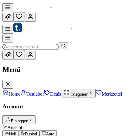
Menü
Home
Testlabor
Deals
Merkzettel
Kategorien
Account
Einloggen
Ansicht
Hell
Dunkel
Auto