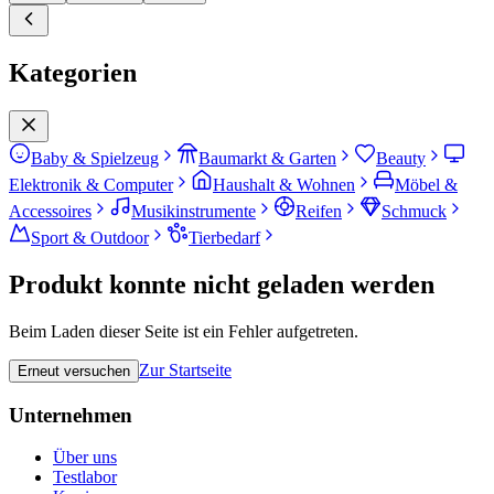
Kategorien
Baby & Spielzeug
Baumarkt & Garten
Beauty
Elektronik & Computer
Haushalt & Wohnen
Möbel &
Accessoires
Musikinstrumente
Reifen
Schmuck
Sport & Outdoor
Tierbedarf
Produkt konnte nicht geladen werden
Beim Laden dieser Seite ist ein Fehler aufgetreten.
Zur Startseite
Erneut versuchen
Unternehmen
Über uns
Testlabor