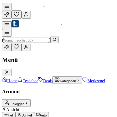
Menü
Home
Testlabor
Deals
Merkzettel
Kategorien
Account
Einloggen
Ansicht
Hell
Dunkel
Auto