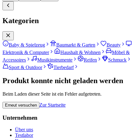
Kategorien
Baby & Spielzeug
Baumarkt & Garten
Beauty
Elektronik & Computer
Haushalt & Wohnen
Möbel &
Accessoires
Musikinstrumente
Reifen
Schmuck
Sport & Outdoor
Tierbedarf
Produkt konnte nicht geladen werden
Beim Laden dieser Seite ist ein Fehler aufgetreten.
Zur Startseite
Erneut versuchen
Unternehmen
Über uns
Testlabor