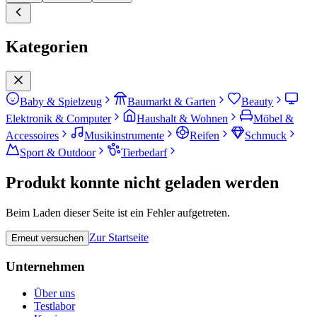
Kategorien
Baby & Spielzeug
Baumarkt & Garten
Beauty
Elektronik & Computer
Haushalt & Wohnen
Möbel &
Accessoires
Musikinstrumente
Reifen
Schmuck
Sport & Outdoor
Tierbedarf
Produkt konnte nicht geladen werden
Beim Laden dieser Seite ist ein Fehler aufgetreten.
Zur Startseite
Erneut versuchen
Unternehmen
Über uns
Testlabor