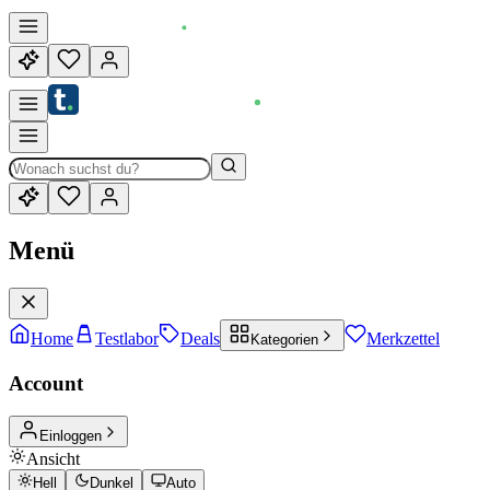
Menü
Home
Testlabor
Deals
Merkzettel
Kategorien
Account
Einloggen
Ansicht
Hell
Dunkel
Auto