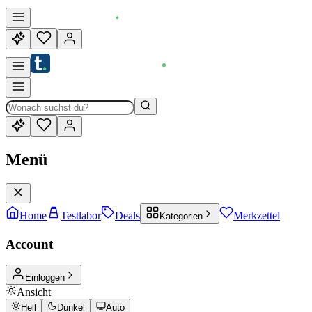
Menü
Home
Testlabor
Deals
Merkzettel
Kategorien
Account
Einloggen
Ansicht
Hell
Dunkel
Auto