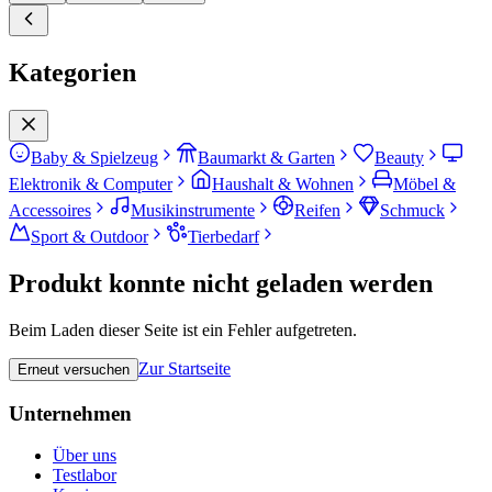
Kategorien
Baby & Spielzeug
Baumarkt & Garten
Beauty
Elektronik & Computer
Haushalt & Wohnen
Möbel &
Accessoires
Musikinstrumente
Reifen
Schmuck
Sport & Outdoor
Tierbedarf
Produkt konnte nicht geladen werden
Beim Laden dieser Seite ist ein Fehler aufgetreten.
Zur Startseite
Erneut versuchen
Unternehmen
Über uns
Testlabor