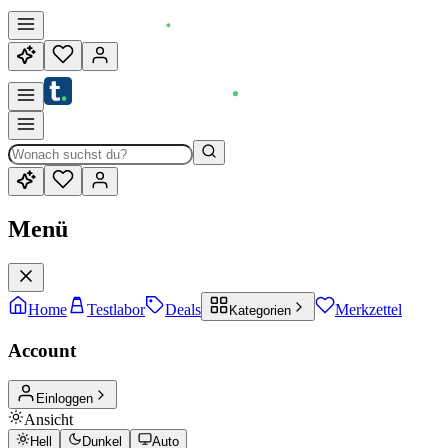
Menü
Home
Testlabor
Deals
Merkzettel
Kategorien
Account
Einloggen
Ansicht
Hell
Dunkel
Auto