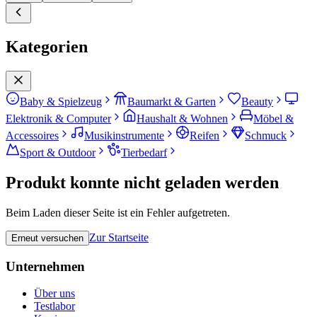
Kategorien
Baby & Spielzeug
Baumarkt & Garten
Beauty
Elektronik & Computer
Haushalt & Wohnen
Möbel &
Accessoires
Musikinstrumente
Reifen
Schmuck
Sport & Outdoor
Tierbedarf
Produkt konnte nicht geladen werden
Beim Laden dieser Seite ist ein Fehler aufgetreten.
Zur Startseite
Erneut versuchen
Unternehmen
Über uns
Testlabor